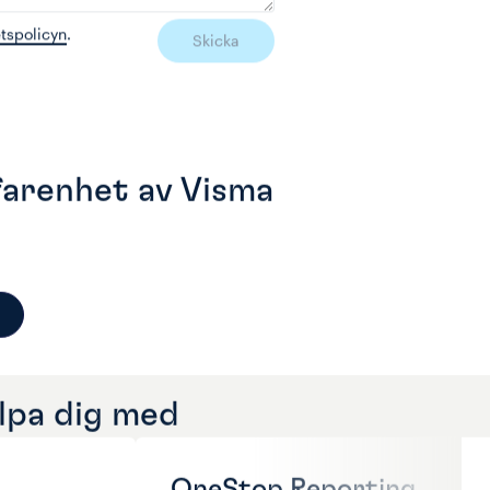
etspolicyn
.
Skicka
rfarenhet av Visma
älpa dig med
OneStop Reporting