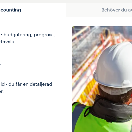
ccounting
Behöver du av
ut: budgetering, progress,
tavslut.
.
d - du får en detaljerad
r.