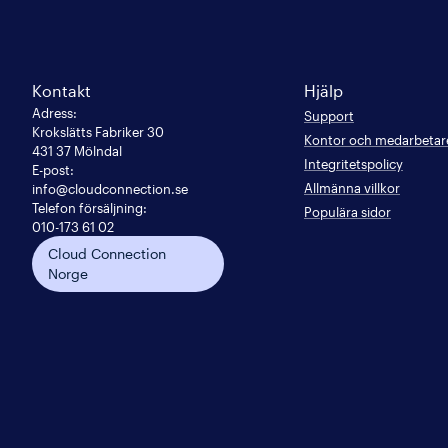
Kontakt
Hjälp
Adress
:
Support
Krokslätts Fabriker 30

Kontor och medarbetar
431 37 Mölndal
Integritetspolicy
E-post
:
Allmänna villkor
info@cloudconnection.se
Telefon försäljning:
Populära sidor
010-173 61 02
Cloud Connection
Norge