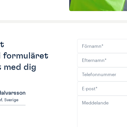
Förnamn
*
ct
i formuläret
Efternamn
*
t med dig
Telefonnummer
E-post
*
alvarsson
ef
,
Sverige
Meddelande