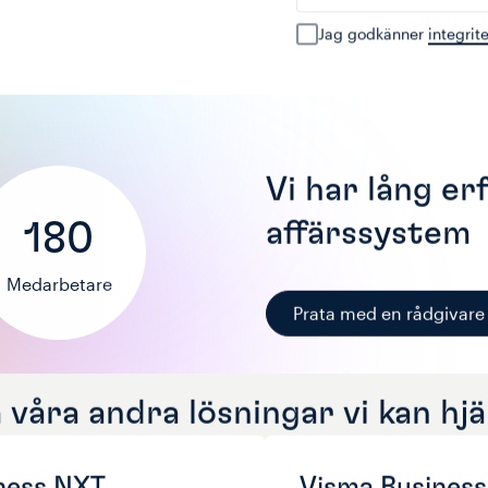
Jag godkänner
integrit
Vi har lång e
affärssystem
180
Medarbetare
Prata med en rådgivare
våra andra lösningar vi kan hj
ness NXT
Visma Business