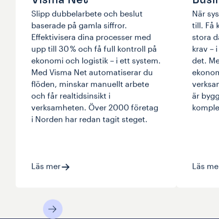
Slipp dubbelarbete och beslut
När sys
baserade på gamla siffror.
till. F
Effektivisera dina processer med
stora 
upp till 30 % och få full kontroll på
krav – 
ekonomi och logistik – i ett system.
det. M
Med Visma Net automatiserar du
ekonomi
flöden, minskar manuellt arbete
verksa
och får realtidsinsikt i
är bygg
verksamheten. Över 2000 företag
komplex
i Norden har redan tagit steget.
Läs mer
Läs me