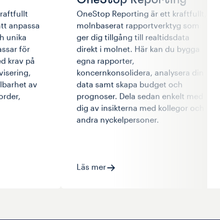
aftfullt
OneStop Reporting är ett kraftfullt,
att anpassa
molnbaserat rapportverktyg som
ch unika
ger dig tillgång till realtidsdata
ssar för
direkt i molnet. Här kan du bygga
d krav på
egna rapporter,
visering,
koncernkonsolidera, analysera din
lbarhet av
data samt skapa budget och
order,
prognoser. Dela sedan enkelt med
dig av insikterna med kollegor och
andra nyckelpersoner.
Läs mer