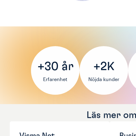
+30 år
+2K
Erfarenhet
Nöjda kunder
Läs mer om 
Visma Net
Busi