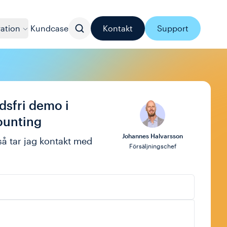
ration
Kundcase
Kontakt
Support
dsfri demo i
ounting
Johannes Halvarsson
 så tar jag kontakt med
Försäljningschef