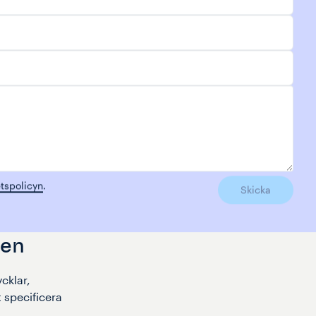
etspolicyn
.
Skicka
ben
cklar,
 specificera