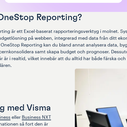
 OneStop Reporting?
ing är ett Excel-baserat rapporteringsverktyg i molnet. Sy
udgetlösning på webben, integrerad med data från ditt eko
I OneStop Reporting kan du bland annat analysera data, b
ncernkonsolidera samt skapa budget och prognoser. Dessuto
är i realtid, vilket innebär att du alltid har både färska och
lären.
ng med Visma
iness
eller
Business NXT
ationen så fort den är