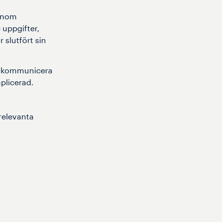
genom
 uppgifter,
 slutfört sin
tt kommunicera
plicerad.
relevanta