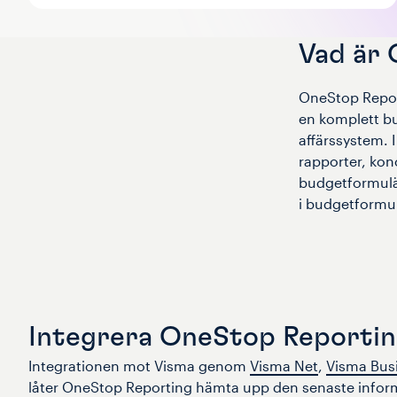
Vad är
OneStop Report
en komplett b
affärssystem. 
rapporter, ko
budgetformulär 
i budgetformu
Integrera OneStop Reporti
Integrationen mot Visma genom
Visma Net
,
Visma Bus
låter OneStop Reporting hämta upp den senaste inform