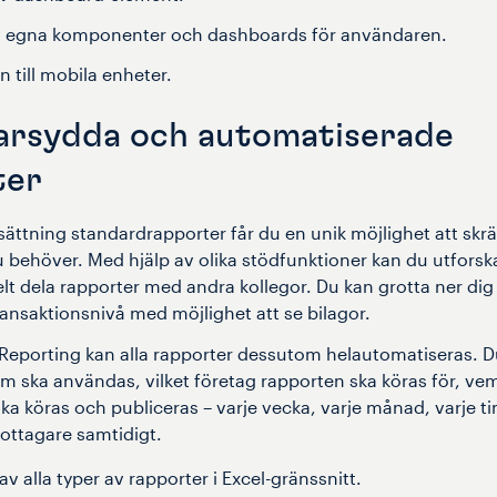
v egna komponenter och dashboards för användaren.
n till mobila enheter.
arsydda och automatiserade
ter
ättning standardrapporter får du en unik möjlighet att skr
 behöver. Med hjälp av olika stödfunktioner kan du utforska
elt dela rapporter med andra kollegor. Du kan grotta ner dig
ansaktionsnivå med möjlighet att se bilagor.
porting kan alla rapporter dessutom helautomatiseras. Du 
m ska användas, vilket företag rapporten ska köras för, vem 
ka köras och publiceras – varje vecka, varje månad, varje ti
mottagare samtidigt.
av alla typer av rapporter i Excel-gränssnitt.