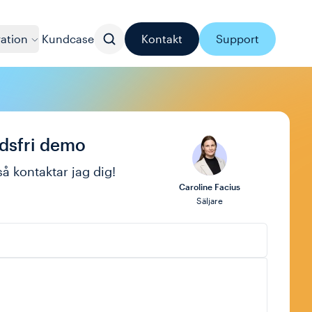
ration
Kundcase
Kontakt
Support
adsfri demo
så kontaktar jag dig!
Caroline Facius
Säljare