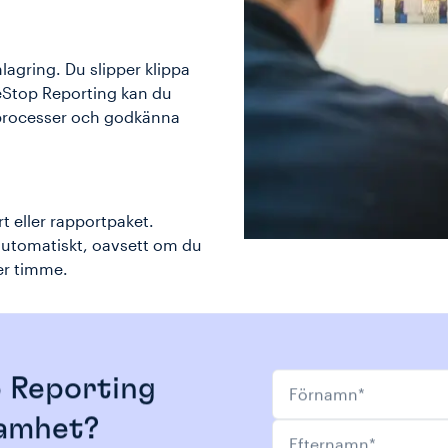
lagring. Du slipper klippa
eStop Reporting kan du
ra processer och godkänna
 eller rapportpaket.
utomatiskt, oavsett om du
ler timme.
Förnamn
*
p Reporting
samhet?
Efternamn
*