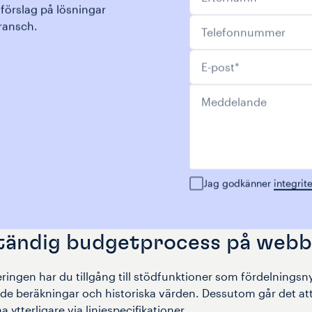
 förslag på lösningar
Telefonnummer
bransch.
E-post
*
Meddelande
Jag godkänner
integrit
ständig budgetprocess på web
ingen har du tillgång till stödfunktioner som fördelningsny
e beräkningar och historiska värden. Dessutom går det att
ytterligare via linjespecifikationer.