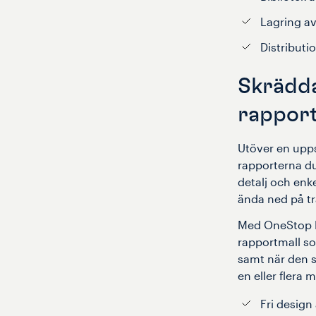
Lagring a
Distributio
Skrädd
rappor
Utöver en upps
rapporterna du
detalj och enk
ända ned på tr
Med OneStop Re
rapportmall so
samt när den s
en eller flera 
Fri design 