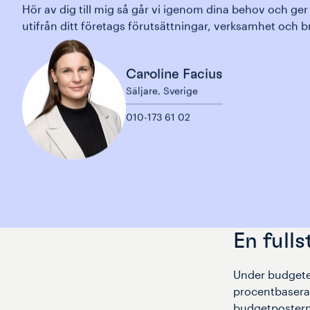
Hör av dig till mig så går vi igenom dina behov och ger
utifrån ditt företags förutsättningar, verksamhet och 
Caroline Facius
Säljare
,
Sverige
010-173 61 02
En full
Under budgeter
procentbaserad
budgetposterna 