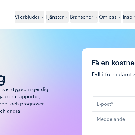
Vi erbjuder
Tjänster
Branscher
Om oss
Inspi
Få en kostn
Fyll i formuläret 
g
rtverktyg som ger dig 
ga egna rapporter, 
E-post
*
dget och prognoser. 
ch andra 
Meddelande