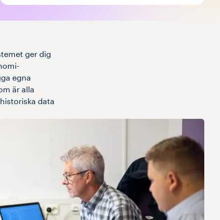
stemet ger dig
nomi-
ygga egna
m är alla
 historiska data