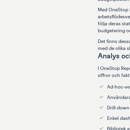
Med OneStop R
arbetsflödesve
följa deras st
budgetering o
Det finns des
med de olika 
Analys oc
I OneStop Repo
siffror och fak
Ad-hoc-ve
Användara
Drill-down
Enkel das
Bibliotek