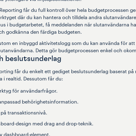
eporting får du full kontroll över hela budgetprocessen 
rktyget där du kan hantera och tilldela andra slutanvändare
atus i budgetarbetet, få meddelanden när slutanvändarna har
ch godkänna den färdiga budgeten.
sutom en inbyggd aktivitetslogg som du kan använda för a
slutanvändarna. Detta gör budgetprocessen enkel och okom
h beslutsunderlag
rting får du enkelt ett gediget beslutsunderlag baserat på 
ta i realtid. Dessutom får du:
rktyg för användarfrågor.
npassad behörighetsinformation.
 på transaktionsnivå.
hboard-design med drag and drop-teknik.
 av dashboard-element.