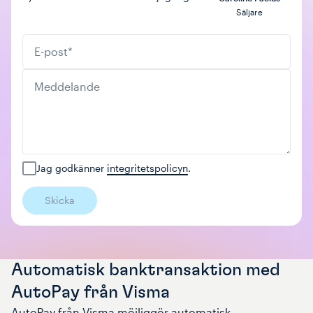
Säljare
E-post
*
Meddelande
Jag godkänner
integritetspolicyn
.
Skicka
Automatisk banktransaktion med
AutoPay från Visma
AutoPay från Visma möjliggör automatisk