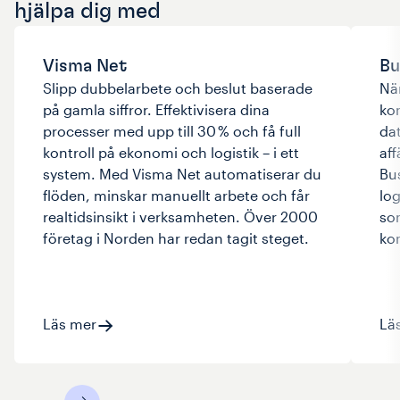
hjälpa dig med
Visma Net
Bu
Slipp dubbelarbete och beslut baserade
När
på gamla siffror. Effektivisera dina
ko
processer med upp till 30 % och få full
da
kontroll på ekonomi och logistik – i ett
af
system. Med Visma Net automatiserar du
Bu
flöden, minskar manuellt arbete och får
lo
realtidsinsikt i verksamheten. Över 2000
so
företag i Norden har redan tagit steget.
kom
Läs mer
Lä