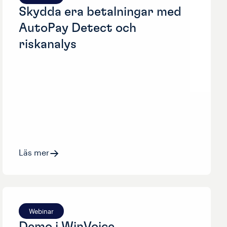
Skydda era betalningar med
AutoPay Detect och
riskanalys
Läs mer
Webinar
Demo i WinVoice