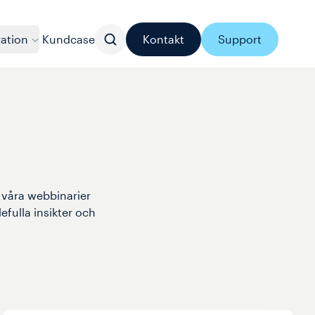
ration
Kundcase
Kontakt
Support
 våra webbinarier 
fulla insikter och 