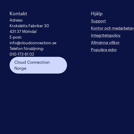
Kontakt
Hjälp
Adress
:
Support
Krokslätts Fabriker 30

Kontor och medarbetar
431 37 Mölndal
Integritetspolicy
E-post
:
Allmänna villkor
info@cloudconnection.se
Telefon försäljning:
Populära sidor
010-173 61 02
Cloud Connection
Norge