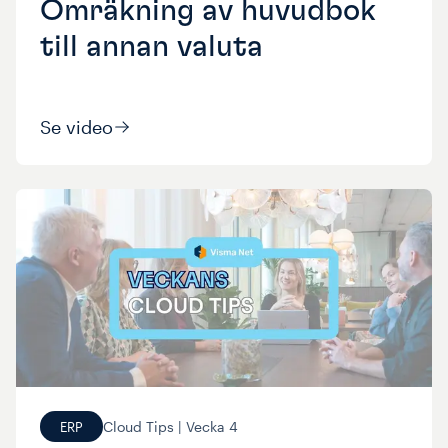
Omräkning av huvudbok
till annan valuta
Se video
Cloud Tips |
Vecka
4
ERP