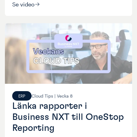
Se video
Cloud Tips |
Vecka
8
ERP
Länka rapporter i
Business NXT till OneStop
Reporting