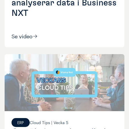
analyserar data i Business
NXT
Se video
Cloud Tips |
Vecka
5
ERP