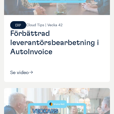
Cloud Tips |
Vecka
42
ERP
Förbättrad
leverantörsbearbetning i
AutoInvoice
Se video