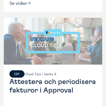
Se video
Cloud Tips |
Vecka
9
ERP
Attestera och periodisera
fakturor i Approval