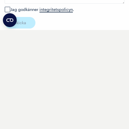
Jag godkänner
integritetspolicyn
.
Skicka
Har du några frågor?
Fyll i nedan formulär så tar vi kontakt med dig.
Förnamn
*
Efternamn
*
E-post
*