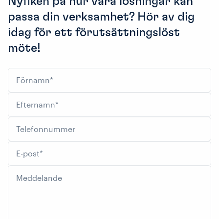
Nyfiken på hur våra lösningar kan
passa din verksamhet? Hör av dig
idag för ett förutsättningslöst
möte!
Förnamn
*
Efternamn
*
Telefonnummer
E-post
*
Meddelande