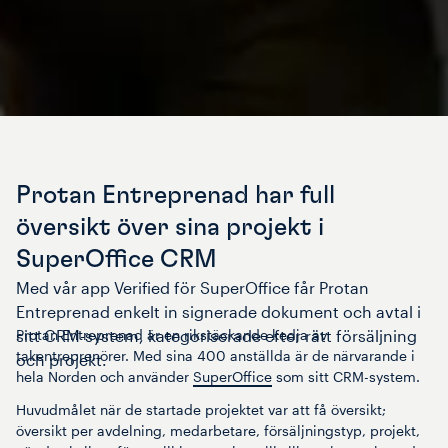
Protan Entreprenad har full
översikt över sina projekt i
SuperOffice CRM
Med vår app Verified för SuperOffice får Protan
Entreprenad enkelt in signerade dokument och avtal i
sitt CRM-system, kategoriserade efter rätt försäljning
Protan Entreprenad är en rikstäckande kedja av
takentreprenörer. Med sina 400 anställda är de närvarande i
och projekt.
hela Norden och använder
SuperOffice
som sitt CRM-system.
Huvudmålet när de startade projektet var att få översikt;
översikt per avdelning, medarbetare, försäljningstyp, projekt,