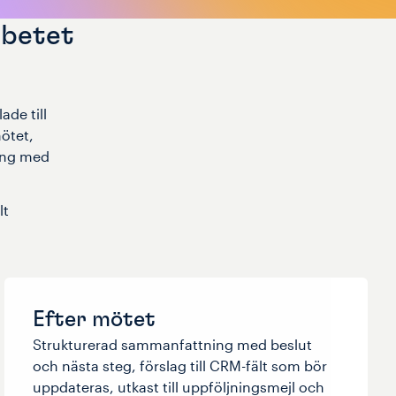
rbetet
ade till
ötet,
ning med
lt
Efter mötet
Strukturerad sammanfattning med beslut
och nästa steg, förslag till CRM-fält som bör
uppdateras, utkast till uppföljningsmejl och