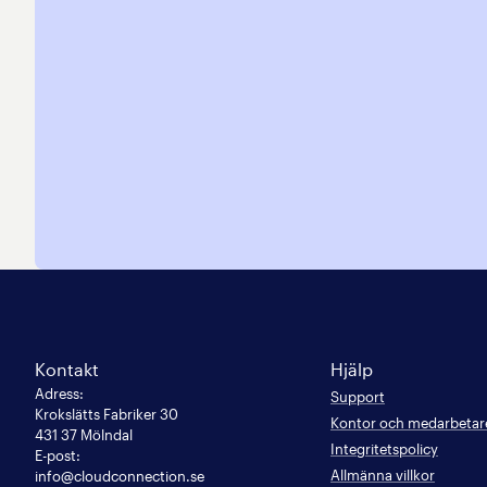
Kontakt
Hjälp
Adress
:
Support
Krokslätts Fabriker 30

Kontor och medarbetar
431 37 Mölndal
Integritetspolicy
E-post
:
Allmänna villkor
info@cloudconnection.se