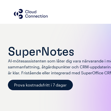
SuperNotes
AI-mötesassistenten som låter dig vara närvarande i mö
sammanfattning, åtgärdspunkter och CRM-uppdatering
är klar. Fristående eller integrerad med SuperOffice CR
Prova kostnadsfritt i 7 dagar