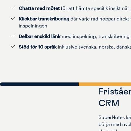
Chatta med mötet
för att hämta specifik insikt när
Klickbar transkribering
där varje rad hoppar direkt t
inspelningen.
Delbar enskild länk
med inspelning, transkriberin
Stöd för 10 språk
inklusive svenska, norska, dansk
Friståe
CRM
SuperNotes kan
börja med nycke