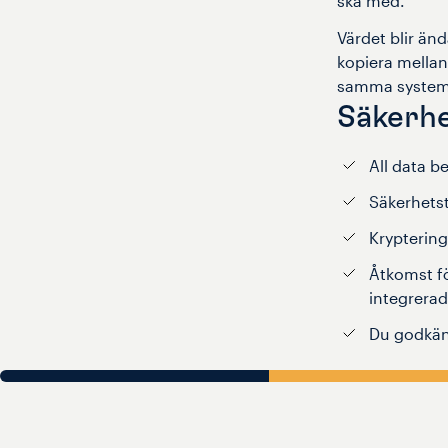
ska med.
Värdet blir än
kopiera mella
samma system
Säkerh
All data b
Säkerhets
Kryptering
Åtkomst f
integrerad
Du godkän