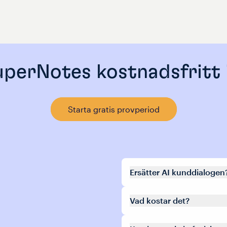
perNotes kostnadsfritt 
Starta gratis provperiod
Ersätter AI kunddialogen
Vad kostar det?