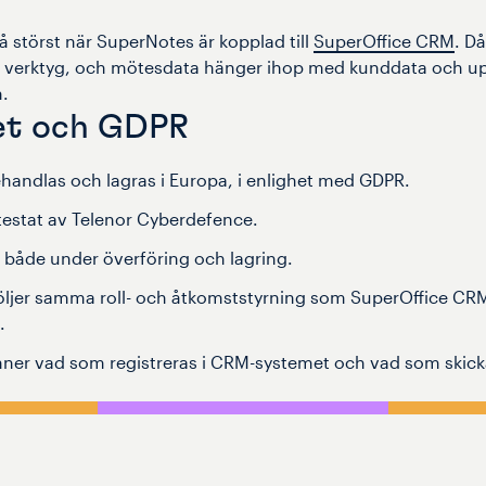
då störst när SuperNotes är kopplad till
SuperOffice CRM
. Då
n verktyg, och mötesdata hänger ihop med kunddata och upp
.
et och GDPR
ehandlas och lagras i Europa, i enlighet med GDPR.
testat av Telenor Cyberdefence.
 både under överföring och lagring.
öljer samma roll- och åtkomststyrning som SuperOffice CRM
.
ner vad som registreras i CRM-systemet och vad som skick