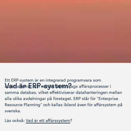
Ett ERP-system är en integrerad programvara som
Vad är ERP-system?
automatiserar och samlar ett företags affärsprocesser i
samma databas, vilket effektiviserar datahanteringen mellan
alla olika avdelningar på företaget. ERP står för ”Enterprise
Resource Planning” och kallas ibland även för affärsystem på
svenska.
Läs också:
Vad är ett affärssystem
?