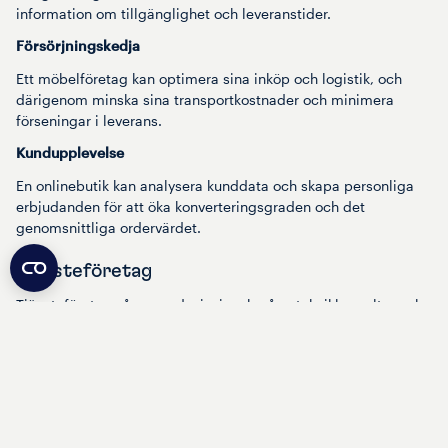
information om tillgänglighet och leveranstider.
Försörjningskedja
Ett möbelföretag kan optimera sina inköp och logistik, och
därigenom minska sina transportkostnader och minimera
förseningar i leverans.
Kundupplevelse
En onlinebutik kan analysera kunddata och skapa personliga
erbjudanden för att öka konverteringsgraden och det
genomsnittliga ordervärdet.
Tjänsteföretag
Tjänsteföretag såsom redovisningsbyråer, teknikkonsulter och
advokatfirmor är beroende av att balansera projektens
lönsamhet med resursutnyttjande. Med realtidsverktygen i ett
ERP-system kan de hålla koll på kostnader, scheman och
kundrelationer.
Exempel: